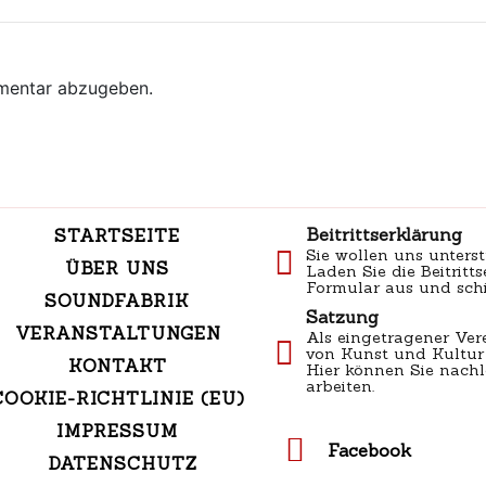
mentar abzugeben.
Beitrittserklärung
STARTSEITE
Sie wollen uns unterst
ÜBER UNS
Laden Sie die Beitritts
Formular aus und schi
SOUNDFABRIK
Satzung
VERANSTALTUNGEN
Als eingetragener Ver
von Kunst und Kultur 
KONTAKT
Hier können Sie nachl
arbeiten.
COOKIE-RICHTLINIE (EU)
IMPRESSUM
Facebook
DATENSCHUTZ