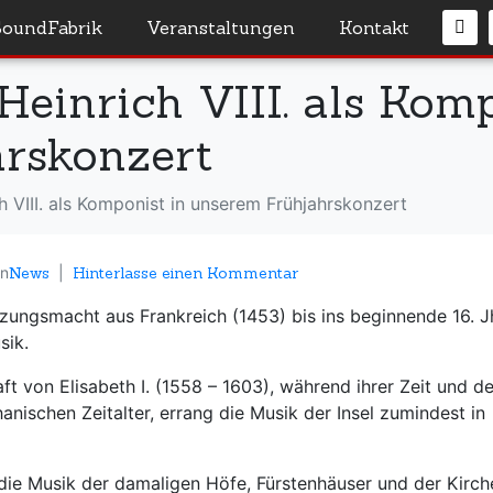
SoundFabrik
Veranstaltungen
Kontakt
einrich VIII. als Komp
rskonzert
 VIII. als Komponist in unserem Frühjahrskonzert
In
News
Hinterlasse einen Kommentar
zungsmacht aus Frankreich (1453) bis ins beginnende 16. J
sik.
ft von Elisabeth I. (1558 – 1603), während ihrer Zeit und de
ischen Zeitalter, errang die Musik der Insel zumindest in
n die Musik der damaligen Höfe, Fürstenhäuser und der Kirch