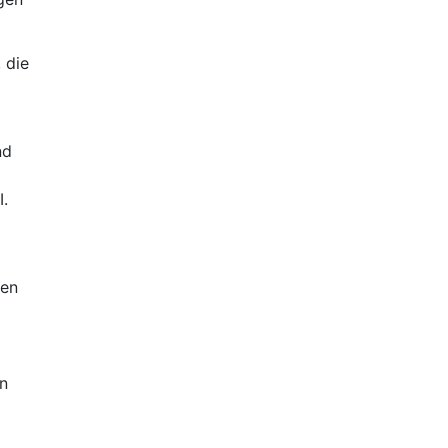
 die
nd
I.
men
nn