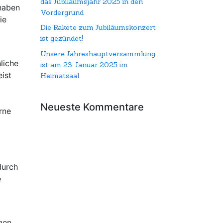
das Jubiläumsjahr 2025 in den
 haben
Vordergrund
ie
Die Rakete zum Jubiläumskonzert
ist gezündet!
Unsere Jahreshauptversammlung
liche
ist am 23. Januar 2025 im
ist
Heimatsaal
Neueste Kommentare
rne
durch
e
gen