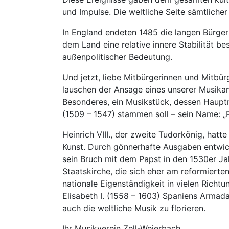
und Impulse. Die weltliche Seite sämtlicher
In England endeten 1485 die langen Bürger
dem Land eine relative innere Stabilität b
außenpolitischer Bedeutung.
Und jetzt, liebe Mitbürgerinnen und Mitbür
lauschen der Ansage eines unserer Musikan
Besonderes, ein Musikstück, dessen Hauptm
(1509 – 1547) stammen soll – sein Name: „
Heinrich VIII., der zweite Tudorkönig, hat
Kunst. Durch gönnerhafte Ausgaben entwic
sein Bruch mit dem Papst in den 1530er J
Staatskirche, die sich eher am reformierten
nationale Eigenständigkeit in vielen Richtu
Elisabeth I. (1558 – 1603) Spaniens Armad
auch die weltliche Musik zu florieren.
Ihr Musikverein Zell-Weierbach