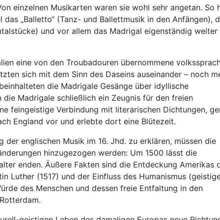
 Von einzelnen Musikarten waren sie wohl sehr angetan. So
das „Balletto“ (Tanz- und Ballettmusik in den Anfängen), d
talstücke) und vor allem das Madrigal eigenständig weiter
talien eine von den Troubadouren übernommene volkssprach
tzten sich mit dem Sinn des Daseins auseinander – noch me
 beinhalteten die Madrigale Gesänge über idyllische
 die Madrigale schließlich ein Zeugnis für den freien
ne feingeistige Verbindung mit literarischen Dichtungen, ge
ch England vor und erlebte dort eine Blütezeit.
der englischen Musik im 16. Jhd. zu erklären, müssen die
eränderungen hinzugezogen werden: Um 1500 lässt die
elalter enden. Äußere Fakten sind die Entdeckung Amerikas 
in Luther (1517) und der Einfluss des Humanismus (geistig
ürde des Menschen und dessen freie Entfaltung in den
 Rotterdam.
urell-geistigen Leben des damaligen Europas neue Richtun