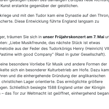
 Kunst erstarkte gegenüber der geistlichen.
kriege und mit den Tudor kam eine Dynastie auf den Thron,
escherte. Diese Entwicklung führte England langsam zu
ger, träumen Sie sich in
unser Früjahrskonzert am 7. Mai
u
ten: „Liebe Musikfreunde, das nächste Stück ist etwas
elodie aus der Feder des Tudorkönigs Henry (Heinrich) VII
Pastime with good Company“ (Rast in guter Gesellschaft).
te eine besondere Vorliebe für Musik und andere Formen der
kelte sich ein besonderer Kulturbetrieb am Hofe. Dazu ka
ahren und die einhergehende Gründung der anglikanischen
 christlichen Lager orientierte. Das ermöglichte größere
ngen. Schließlich besiegte 1588 England unter der Königin
a – das Tor zur Weltmacht ist geöffnet, einhergehend bega