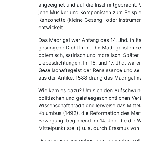
angeeignet und auf die Insel mitgebracht.
jene Musiker und Komponisten zum Beispiel 
Kanzonette (kleine Gesang- oder Instrumen
entwickelt.
Das Madrigal war Anfang des 14. Jhd. in I
gesungene Dichtform. Die Madrigalisten se
polemisch, satirisch und moralisch. Später
Liebesdichtungen. Im 16. und 17. Jhd. waren
Gesellschaftsgeist der Renaissance und sei
aus der Antike. 1588 drang das Madrigal na
Wie kam es dazu? Um sich den Aufschwung 
politischen und geistesgeschichtlichen V
Wissenschaft traditionellerweise das Mitt
Kolumbus (1492), die Reformation des Mart
Bewegung, beginnend im 14. Jhd. die die W
Mittelpunkt stellt) u. a. durch Erasmus von
Diese Ereignisse gaben dem gesamten kult