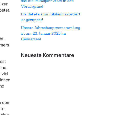
das Jubiläumsjahr 2025 in den
 zur
Vordergrund
stet.
Die Rakete zum Jubiläumskonzert
ist gezündet!
Unsere Jahreshauptversammlung
ist am 23. Januar 2025 im
ht.
Heimatsaal
mmers
Neueste Kommentare
est
end,
 viel
rinnen
end
ch dem
ute
 sich