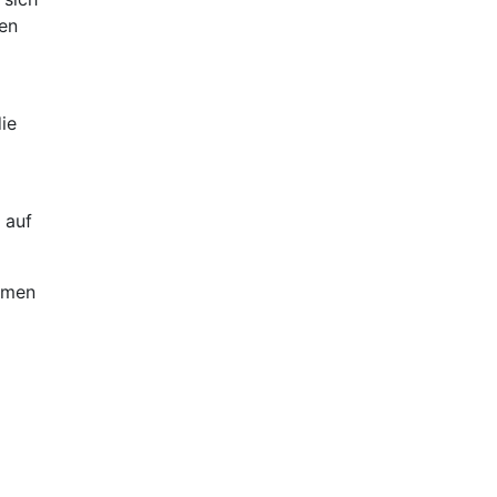
gen
ie
 auf
mmen