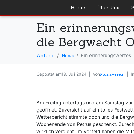
Home
Über Uns
Ein erinnerungsw
die Bergwacht O
Anfang
News
Ein erinnerungswertes 
Gepostet am
19. Juli 2024
Von
Musikverein
I
Am Freitag untertags und am Samstag zur 
geöffnet. Zuversicht auf ein tolles Festwet
Wetterbericht stimmte doch und die Bergw
Wochenende von Petrus geschenkt. Zurecht
wirklich verdient. Im Vorfeld haben die Mit