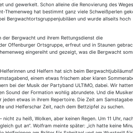
et und gewerkelt. Schon alleine die Renovierung des Weges
ht-Themenweg hat bestimmt ganz viele Schweißperlen geko
bei Bergwachtortsgruppenjubiläen und wurde allseits hoch
n der Bergwacht und ihrem Rettungsdienst die
der Offenburger Ortsgruppe, erfreut und in Staunen gebrac
hemenweg eingereiht und gezeigt, was die Bergwacht so
 Helferinnen und Helfern hat sich beim Bergwachtjubiläumsf
mstagabend, einem etwas frischem aber klaren Sommerab
hern bei der Musik der Partyband ULTIMO, dabei. Wir hatten
den Sound der Formation wohlig abrundete. Und die Musike
r jeden etwas in ihrem Repertoire. Die Zeit am Samstagab
e und Helferschar Zeit, nach dem Bettzipfel zu suchen.
– nicht zu heiß, Wolken, aber keinen Regen. Um 11 Uhr, na
gleich gut an“. Wolfram meinte später: „ich hatte keine Min
ie Helferinnen am Bräter für Schnitzel und am Wurstgrill für