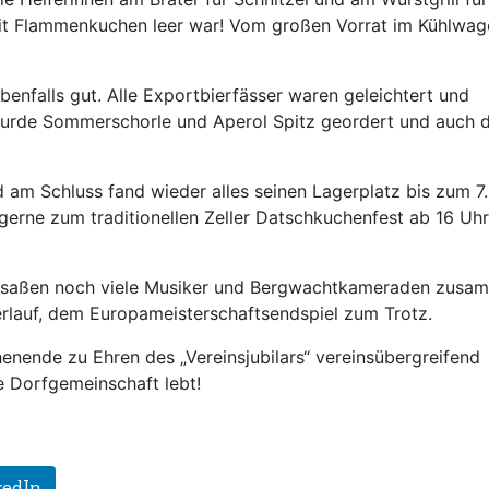
 mit Flammenkuchen leer war! Vom großen Vorrat im Kühlwa
enfalls gut. Alle Exportbierfässer waren geleichtert und
 wurde Sommerschorle und Aperol Spitz geordert und auch d
 am Schluss fand wieder alles seinen Lagerplatz bis zum 7.
erne zum traditionellen Zeller Datschkuchenfest ab 16 Uhr
s saßen noch viele Musiker und Bergwachtkameraden zusa
rlauf, dem Europameisterschaftsendspiel zum Trotz.
ende zu Ehren des „Vereinsjubilars“ vereinsübergreifend
e Dorfgemeinschaft lebt!
kedIn