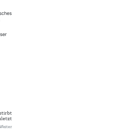
isches
u
nser
tirbt
uletzt
Weiter