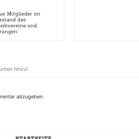
ue Mitglieder im
rstand des
sikvereins und
rungen
nten hinzu!
mentar abzugeben.
STARTSEITE