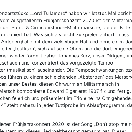
nzertstücks „Lord Tullamore“ haben wir letztes Mal bericht
vom ausgefallenen Frühjahrskonzert 2020 ist der Militärm
e der Pomp & Cirmcumstance-Militärmärsche, die der Brite
omponiert hat. Was sich als leicht zu spielen anhört, muss
 Abtsberghalle mit dem vielseitigen Hall und ohne einen dar
ieder „teuflisch“, sich auf seine Ohren und die dort eingeh
mer wieder fordert daher Johannes Kurz, unser Dirigent, un
uszuschauen und konzentriert das vorgezeigte Tempo
ter (musikalisch) auseinander. Die Temposchwankungen bzw
os führen zu einem schleichenden „Absterben“ des Marsch
eben unser Bestes, diesen Ohrwurm an Militärmarsch in
arsch komponierte Edward Elgar erst 1907 fix und fertig.
chen feierlich und präsentiert im Trio eine ins Ohr gehende,
4“ steht nahezu in jeder Tuttiprobe im Ablaufprogramm, d
denen Frühjahrskonzert 2020 ist der Song „Don’t stop me n
ie Mercury, dieses Lied weltbekannt gemacht hat. Dieser