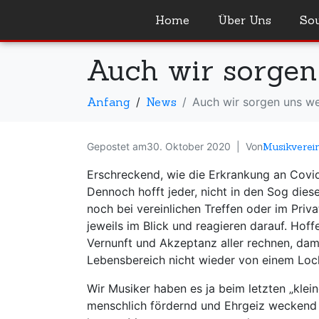
Home
Über Uns
So
Auch wir sorge
Anfang
News
Auch wir sorgen uns w
Gepostet am
30. Oktober 2020
Von
Musikverei
Erschreckend, wie die Erkrankung an Covid
Dennoch hofft jeder, nicht in den Sog dies
noch bei vereinlichen Treffen oder im Pri
jeweils im Blick und reagieren darauf. Hoff
Vernunft und Akzeptanz aller rechnen, dam
Lebensbereich nicht wieder von einem Loc
Wir Musiker haben es ja beim letzten „klei
menschlich fördernd und Ehrgeiz weckend 