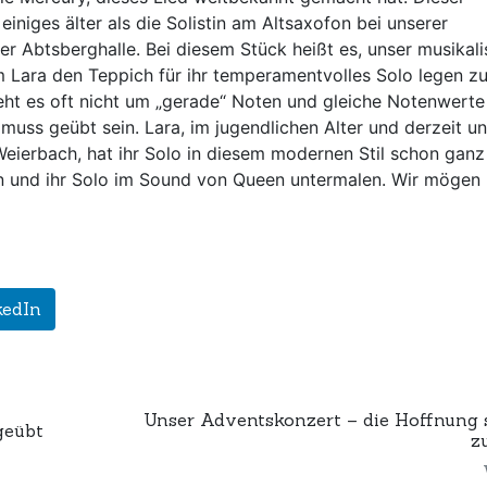
niges älter als die Solistin am Altsaxofon bei unserer
r Abtsberghalle. Bei diesem Stück heißt es, unser musikal
m Lara den Teppich für ihr temperamentvolles Solo legen z
ht es oft nicht um „gerade“ Noten und gleiche Notenwerte
 muss geübt sein. Lara, im jugendlichen Alter und derzeit u
-Weierbach, hat ihr Solo in diesem modernen Stil schon ganz
tun und ihr Solo im Sound von Queen untermalen. Wir mögen
kedIn
Unser Adventskonzert – die Hoffnung s
geübt
z