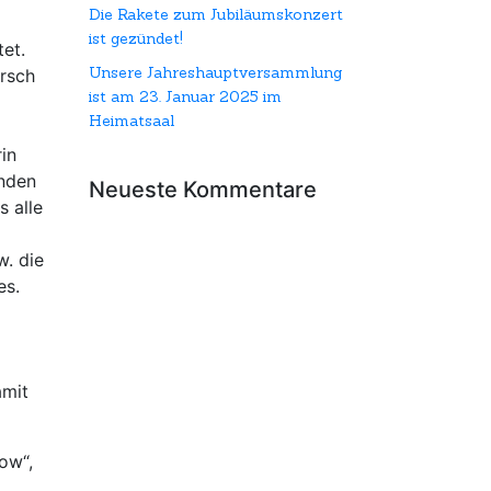
Die Rakete zum Jubiläumskonzert
ist gezündet!
et.
Unsere Jahreshauptversammlung
arsch
ist am 23. Januar 2025 im
Heimatsaal
in
enden
Neueste Kommentare
s alle
. die
es.
amit
ow“,