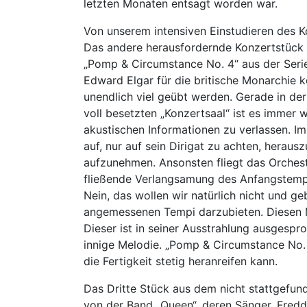
letzten Monaten entsagt worden war.
Von unserem intensiven Einstudieren des Ko
Das andere herausfordernde Konzertstück 
„Pomp & Circumstance No. 4“ aus der Seri
Edward Elgar für die britische Monarchie k
unendlich viel geübt werden. Gerade in der
voll besetzten „Konzertsaal“ ist es immer w
akustischen Informationen zu verlassen. Im
auf, nur auf sein Dirigat zu achten, hera
aufzunehmen. Ansonsten fliegt das Orches
fließende Verlangsamung des Anfangstemp
Nein, das wollen wir natürlich nicht und g
angemessenen Tempi darzubieten. Diesen M
Dieser ist in seiner Ausstrahlung ausgespro
innige Melodie. „Pomp & Circumstance No. 
die Fertigkeit stetig heranreifen kann.
Das Dritte Stück aus dem nicht stattgefun
von der Band „Queen“, deren Sänger, Fredd