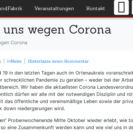
undFabrik
Veranstaltungen
Kontakt
n uns wegen Corona
egen Corona
n
In
News
Hinterlasse einen Kommentar
 19 in den letzten Tagen auch im Ortenaukreis voranschreit
er schrecklichen Pandemie zu geraten – weder bei der Arbei
vatbereich. Wir haben die aktuellsten Corona Landesverordn
entlich dürfen wir alle mit der notwendigen Disziplin und nö
it das öffentliche und vereinsmäßige Leben sowie der priv
k down niedergerungen wird.
nen“ Probenwochenende Mitte Oktober wieder erlebt, wie tol
so eine Zusammenkunft werden kann und wie viel uns in d