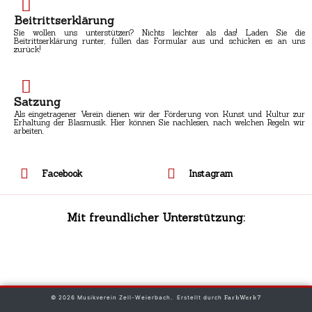
Beitrittserklärung
Sie wollen uns unterstützen? Nichts leichter als das! Laden Sie die
Beitrittserklärung runter, füllen das Formular aus und schicken es an uns
zurück!
Satzung
Als eingetragener Verein dienen wir der Förderung von Kunst und Kultur zur
Erhaltung der Blasmusik. Hier können Sie nachlesen, nach welchen Regeln wir
arbeiten.
Facebook
Instagram
Mit freundlicher Unterstützung:
© 2026 Musikverein Zell-Weierbach. Erstellt durch
FarbWerk7