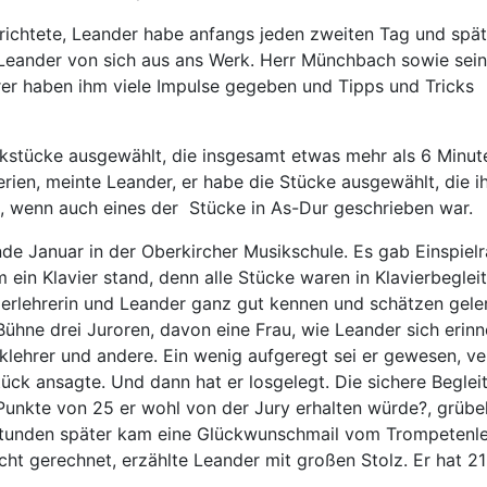
richtete, Leander habe anfangs jeden zweiten Tag und spät
 Leander von sich aus ans Werk. Herr Münchbach sowie sein
er haben ihm viele Impulse gegeben und Tipps und Tricks
kstücke ausgewählt, die insgesamt etwas mehr als 6 Minut
erien, meinte Leander, er habe die Stücke ausgewählt, die 
en, wenn auch eines der Stücke in As-Dur geschrieben war.
de Januar in der Oberkircher Musikschule. Es gab Einspiel
ein Klavier stand, denn alle Stücke waren in Klavierbeglei
vierlehrerin und Leander ganz gut kennen und schätzen geler
Bühne drei Juroren, davon eine Frau, wie Leander sich erinn
klehrer und andere. Ein wenig aufgeregt sei er gewesen, ver
tück ansagte. Und dann hat er losgelegt. Die sichere Beglei
e Punkte von 25 er wohl von der Jury erhalten würde?, grübel
Stunden später kam eine Glückwunschmail vom Trompetenle
cht gerechnet, erzählte Leander mit großen Stolz. Er hat 21