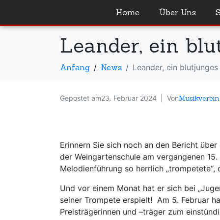
Home
Über Uns
Leander, ein bl
Anfang
News
Leander, ein blutjunges
Gepostet am
23. Februar 2024
Von
Musikverein
Erinnern Sie sich noch an den Bericht über
der Weingartenschule am vergangenen 15. D
Melodienführung so herrlich „trompetete“, 
Und vor einem Monat hat er sich bei „Jugen
seiner Trompete erspielt! Am 5. Februar h
Preisträgerinnen und –träger zum einstünd