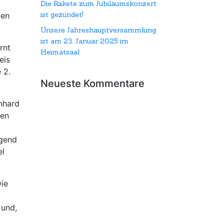
Die Rakete zum Jubiläumskonzert
ist gezündet!
nden
Unsere Jahreshauptversammlung
ist am 23. Januar 2025 im
rnt
Heimatsaal
eis
 2.
Neueste Kommentare
nhard
ben
ugend
el
Die
 und,