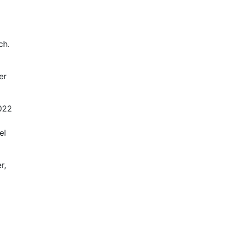
ch.
er
2022
el
r,