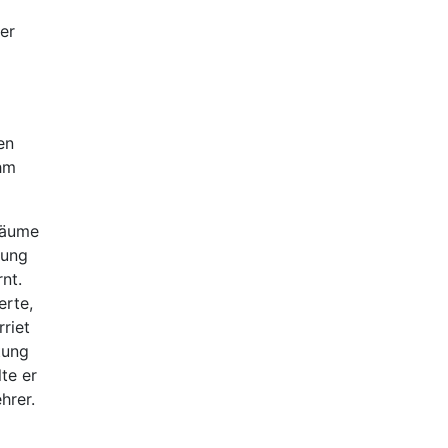
er
en
ihm
räume
tung
nt.
erte,
riet
tung
te er
hrer.