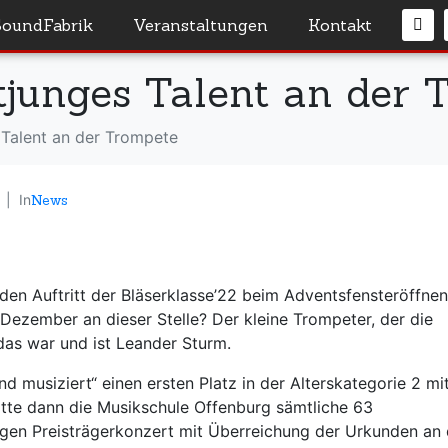
SoundFabrik
Veranstaltungen
Kontakt
utjunges Talent an der
 Talent an der Trompete
In
News
 den Auftritt der Bläserklasse’22 beim Adventsfensteröffne
ezember an dieser Stelle? Der kleine Trompeter, der die
das war und ist Leander Sturm.
d musiziert“ einen ersten Platz in der Alterskategorie 2 mi
atte dann die Musikschule Offenburg sämtliche 63
igen Preisträgerkonzert mit Überreichung der Urkunden an 