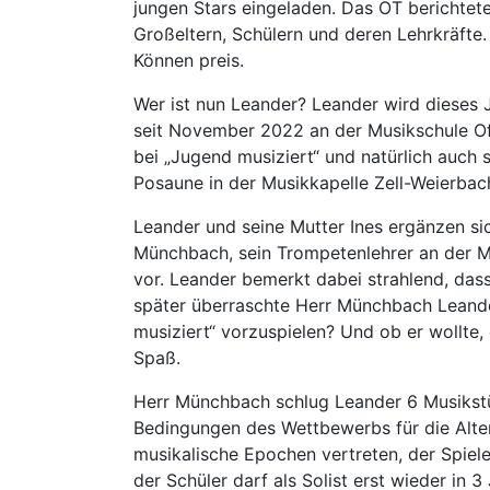
jungen Stars eingeladen. Das OT berichtete
Großeltern, Schülern und deren Lehrkräfte
Können preis.
Wer ist nun Leander? Leander wird dieses Ja
seit November 2022 an der Musikschule Offe
bei „Jugend musiziert“ und natürlich auch s
Posaune in der Musikkapelle Zell-Weierbach
Leander und seine Mutter Ines ergänzen si
Münchbach, sein Trompetenlehrer an der M
vor. Leander bemerkt dabei strahlend, das
später überraschte Herr Münchbach Leander
musiziert“ vorzuspielen? Und ob er wollte, 
Spaß.
Herr Münchbach schlug Leander 6 Musikstüc
Bedingungen des Wettbewerbs für die Alter
musikalische Epochen vertreten, der Spiel
der Schüler darf als Solist erst wieder in 