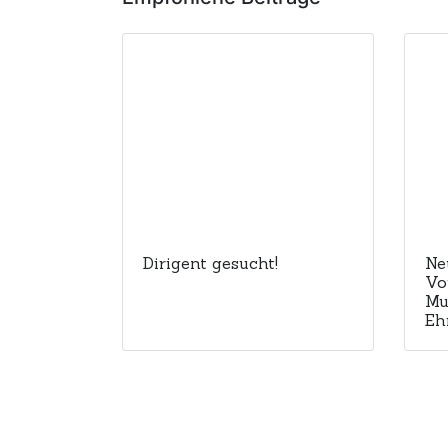
Dirigent gesucht!
Ne
Vo
Mu
Eh