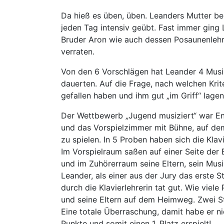
Da hieß es üben, üben. Leanders Mutter be
jeden Tag intensiv geübt. Fast immer ging
Bruder Aron wie auch dessen Posaunenlehr
verraten.
Von den 6 Vorschlägen hat Leander 4 Musi
dauerten. Auf die Frage, nach welchen Krit
gefallen haben und ihm gut „im Griff“ lag
Der Wettbewerb „Jugend musiziert“ war En
und das Vorspielzimmer mit Bühne, auf dem 
zu spielen. In 5 Proben haben sich die Kla
Im Vorspielraum saßen auf einer Seite der 
und im Zuhörerraum seine Eltern, sein Musi
Leander, als einer aus der Jury das erste S
durch die Klavierlehrerin tat gut. Wie viel
und seine Eltern auf dem Heimweg. Zwei 
Eine totale Überraschung, damit habe er ni
Punkte und somit einen 1. Platz erspielt!