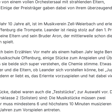
 von einem vollen Orchestersaal mit strahlenden Eltern,
. Einige der Preisträger gaben dabei von ihrem überzeuge
hr 10 Jahre alt, ist im Musikverein Zell-Weierbach und erle
nburg die Trompete. Leander ist riesig stolz auf den 1. Pr
eine Eltern und sein Bruder Aron, der mittlerweile schon die
 spielt.
ch beim Erzählen: Vor mehr als einem halben Jahr legte Ber
usikschule Offenburg, einige Stücke zum Anspielen und Ü
s sie beide sich super verstehen, die Chemie stimme. Etwas
 und die Eltern, ob Leander sich vorstellen könne, bei „J
denn er liebt es, das Erlernte vorzuspielen und hat dabei vi
ke, dabei waren auch die „Teststücke“, zur Auswahl vor. 
sklasse 2 (Solisten) sind: Die Musikstücke müssen zwei
er muss mindestens 6 und höchstens 10 Minuten musizieren
3 Jahren zum Vorspielen antreten.