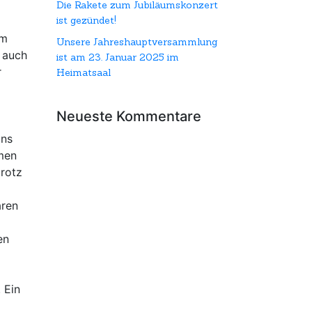
Die Rakete zum Jubiläumskonzert
ist gezündet!
em
Unsere Jahreshauptversammlung
 auch
ist am 23. Januar 2025 im
r
Heimatsaal
Neueste Kommentare
uns
amen
trotz
aren
en
 Ein