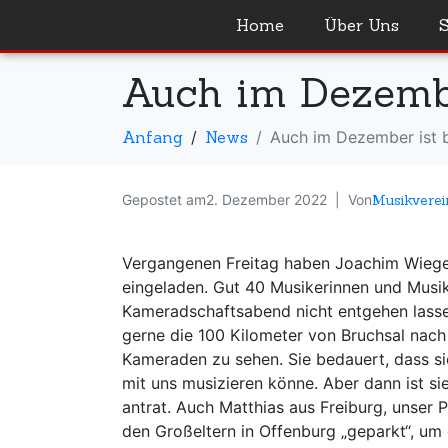
Home
Über Uns
Auch im Dezember
Anfang
News
Auch im Dezember ist b
Gepostet am
2. Dezember 2022
Von
Musikverei
Vergangenen Freitag haben Joachim Wiege
eingeladen. Gut 40 Musikerinnen und Musike
Kameradschaftsabend nicht entgehen lassen w
gerne die 100 Kilometer von Bruchsal nach
Kameraden zu sehen. Sie bedauert, dass sie
mit uns musizieren könne. Aber dann ist sie
antrat. Auch Matthias aus Freiburg, unser
den Großeltern in Offenburg „geparkt“, um