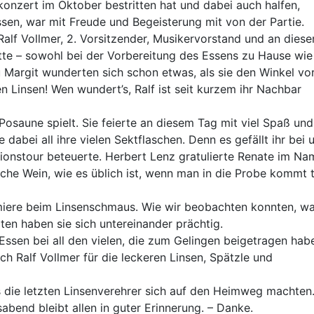
konzert im Oktober bestritten hat und dabei auch halfen,
en, war mit Freude und Begeisterung mit von der Partie.
 Ralf Vollmer, 2. Vorsitzender, Musikervorstand und an dies
tte – sowohl bei der Vorbereitung des Essens zu Hause wie
au Margit wunderten sich schon etwas, als sie den Winkel vo
n Linsen! Wen wundert’s, Ralf ist seit kurzem ihr Nachbar
osaune spielt. Sie feierte an diesem Tag mit viel Spaß und
dabei all ihre vielen Sektflaschen. Denn es gefällt ihr bei 
lationstour beteuerte. Herbert Lenz gratulierte Renate im N
che Wein, wie es üblich ist, wenn man in die Probe kommt 
miere beim Linsenschmaus. Wie wir beobachten konnten, w
ten haben sie sich untereinander prächtig.
sen bei all den vielen, die zum Gelingen beigetragen hab
h Ralf Vollmer für die leckeren Linsen, Spätzle und
ls die letzten Linsenverehrer sich auf den Heimweg machten.
bend bleibt allen in guter Erinnerung. – Danke.