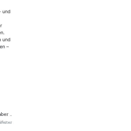
- und
r
n.
n und
en –
aber …
Weiter