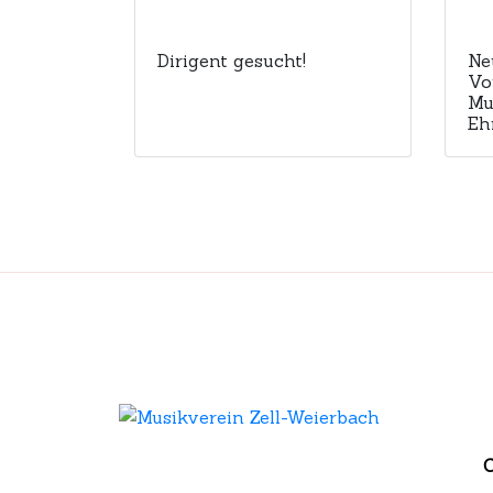
Dirigent gesucht!
Ne
Vo
Mu
Eh