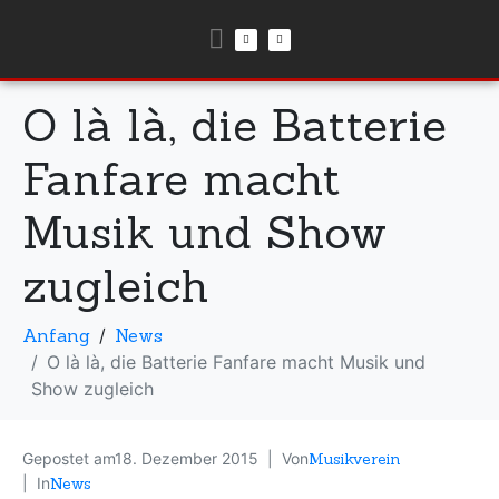
O là là, die Batterie
Fanfare macht
Musik und Show
zugleich
Anfang
News
O là là, die Batterie Fanfare macht Musik und
Show zugleich
Gepostet am
18. Dezember 2015
Von
Musikverein
In
News