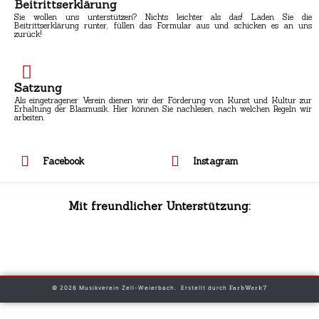
Beitrittserklärung
Sie wollen uns unterstützen? Nichts leichter als das! Laden Sie die
Beitrittserklärung runter, füllen das Formular aus und schicken es an uns
zurück!
Satzung
Als eingetragener Verein dienen wir der Förderung von Kunst und Kultur zur
Erhaltung der Blasmusik. Hier können Sie nachlesen, nach welchen Regeln wir
arbeiten.
Facebook
Instagram
Mit freundlicher Unterstützung:
© 2026 Musikverein Zell-Weierbach. Erstellt durch
FarbWerk7