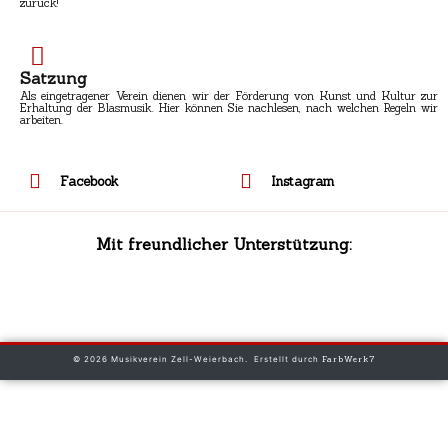
zurück!
Satzung
Als eingetragener Verein dienen wir der Förderung von Kunst und Kultur zur
Erhaltung der Blasmusik. Hier können Sie nachlesen, nach welchen Regeln wir
arbeiten.
Facebook
Instagram
Mit freundlicher Unterstützung:
© 2026 Musikverein Zell-Weierbach. Erstellt durch
FarbWerk7