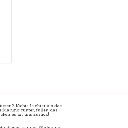
ützen? Nichts leichter als das!
erklärung runter, füllen das
cken es an uns zurück!
ein dienen wir der Förderung