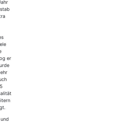
Jahr
nstab
tra
es
ele
e
og er
urde
mehr
auch
15
lität
itern
gt.
 und