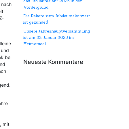
das Jubiläumsjahr 2025 in den
 nach
Vordergrund
lt
Die Rakete zum Jubiläumskonzert
Z-
ist gezündet!
Unsere Jahreshauptversammlung
ist am 23. Januar 2025 im
leine
Heimatsaal
 und
ak bei
Neueste Kommentare
und
ach
gend.
ahre
, mit