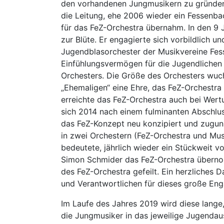
den vorhandenen Jungmusikern zu gründen
die Leitung, ehe 2006 wieder ein Fessenbac
für das FeZ-Orchestra übernahm. In den 9 
zur Blüte. Er engagierte sich vorbildlich u
Jugendblasorchester der Musikvereine Fess
Einfühlungsvermögen für die Jugendlichen 
Orchesters. Die Größe des Orchesters wuch
„Ehemaligen“ eine Ehre, das FeZ-Orchestra
erreichte das FeZ-Orchestra auch bei Wert
sich 2014 nach einem fulminanten Abschlu
das FeZ-Konzept neu konzipiert und zuguns
in zwei Orchestern (FeZ-Orchestra und Musi
bedeutete, jährlich wieder ein Stückweit 
Simon Schmider das FeZ-Orchestra übernom
des FeZ-Orchestra gefeilt. Ein herzliches D
und Verantwortlichen für dieses große En
Im Laufe des Jahres 2019 wird diese lange
die Jungmusiker in das jeweilige Jugenda