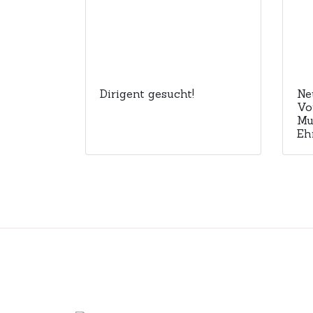
Dirigent gesucht!
Ne
Vo
Mu
Eh