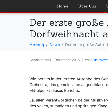
Home
Über Uns
Der erste große 
Dorfweihnacht 
Anfang
News
Der erste große Auftri
Gepostet am
11. Dezember 2018
Von
Musikvere
Wie bereits in der letzten Ausgabe des Ge
Orchestra, das gemeinsame Jugendblasorch
Mittelpunkt dieses Berichts.
Ja, allen Verantwortlichen beider Musikve
des vollen, stimmigen und spritzigen Klan