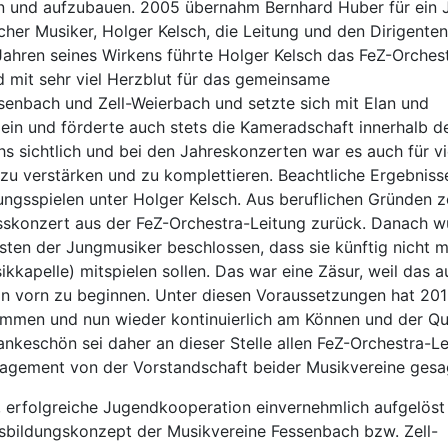
 und aufzubauen. 2005 übernahm Bernhard Huber für ein 
her Musiker, Holger Kelsch, die Leitung und den Dirigente
Jahren seines Wirkens führte Holger Kelsch das FeZ-Orches
nd mit sehr viel Herzblut für das gemeinsame
enbach und Zell-Weierbach und setzte sich mit Elan und
ein und förderte auch stets die Kameradschaft innerhalb d
s sichtlich und bei den Jahreskonzerten war es auch für vi
 zu verstärken und zu komplettieren. Beachtliche Ergebniss
ungsspielen unter Holger Kelsch. Aus beruflichen Gründen z
sskonzert aus der FeZ-Orchestra-Leitung zurück. Danach w
ten der Jungmusiker beschlossen, dass sie künftig nicht 
kkapelle) mitspielen sollen. Das war eine Zäsur, weil das 
von vorn zu beginnen. Unter diesen Voraussetzungen hat 20
men und nun wieder kontinuierlich am Können und der Qua
ankeschön sei daher an dieser Stelle allen FeZ-Orchestra-Le
gagement von der Vorstandschaft beider Musikvereine gesa
, erfolgreiche Jugendkooperation einvernehmlich aufgelöst
usbildungskonzept der Musikvereine Fessenbach bzw. Zell-