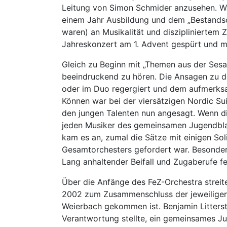
Leitung von Simon Schmider anzusehen. W
einem Jahr Ausbildung und dem „Bestandso
waren) an Musikalität und diszipliniertem 
Jahreskonzert am 1. Advent gespürt und m
Gleich zu Beginn mit „Themen aus der Se
beeindruckend zu hören. Die Ansagen zu d
oder im Duo regergiert und dem aufmerksa
Können war bei der viersätzigen Nordic S
den jungen Talenten nun angesagt. Wenn di
jeden Musiker des gemeinsamen Jugendbla
kam es an, zumal die Sätze mit einigen So
Gesamtorchesters gefordert war. Besonders 
Lang anhaltender Beifall und Zugaberufe fe
Über die Anfänge des FeZ-Orchestra streite
2002 zum Zusammenschluss der jeweiligen
Weierbach gekommen ist. Benjamin Litterst
Verantwortung stellte, ein gemeinsames J