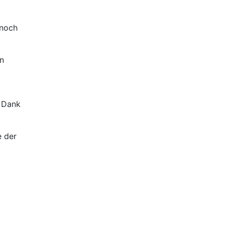
 noch
n
n Dank
e der