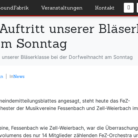
SoundFabrik
Veranstaltungen
Kontakt
Auftritt unserer Bläser
am Sonntag
tt unserer Bläserklasse bei der Dorfweihnacht am Sonntag
in
In
News
meindemitteilungsblattes angesagt, steht heute das FeZ-
ester der Musikvereine Fessenbach und Zell-Weierbach im
reine, Fessenbach wie Zell-Weierbach, war die Überraschun
gvolumens des nur 14 Mitglieder zählenden FeZ-Orchestra u