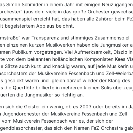
as Simon Schmider in einem Jahr mit einigen Neuzugängen
rchester“ (aus dem viele in das große Orchester gewechse
Zusammenspiel erreicht hat, das haben alle Zuhörer beim Fe
it begeistertem Applaus belohnt.
samstraße“ war Transparenz und stimmiges Zusammenspiel
en einzelnen kurzen Musikwerken haben die Jungmusiker al
men Publikum vorgetragen. Viel Aufmerksamkeit, Disziplin
uite von dem bekannten holländischen Komponisten Kees Vl
e Sätze auch kurz und knackig waren, auf jede Musikerin 
sorchesters der Musikvereine Fessenbach und Zell-Weierb
lis gespickt waren und gleich darauf wieder der Klang des
die Querflöte brillierte in mehreren kleinen Solis überzeu
uerten die Jungmusiker so richtig an.
n sich die Geister ein wenig, ob es 2003 oder bereits im J
 Jugendorchester der Musikvereine Fessenbach und Zell-
 vom Musikverein Fessenbach war es, der sich der
ugendblasorchester, das sich den Namen FeZ-Orchestra gab